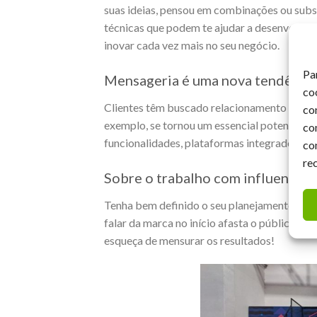
suas ideias, pensou em combinações ou subs
técnicas que podem te ajudar a desenvolver a
inovar cada vez mais no seu negócio.
Pa
Mensageria é uma nova tendênci
co
Clientes têm buscado relacionamento e a c
co
exemplo, se tornou um essencial potenciali
co
funcionalidades, plataformas integradoras 
co
re
Sobre o trabalho com influencia
Tenha bem definido o seu planejamento e o o
falar da marca no início afasta o público e p
esqueça de mensurar os resultados!