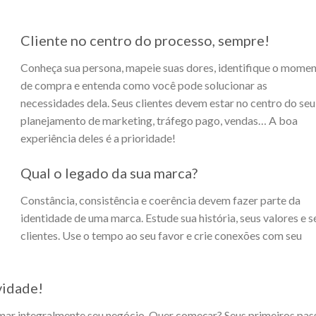
Cliente no centro do processo, sempre!
Conheça sua persona, mapeie suas dores, identifique o mome
de compra e entenda como você pode solucionar as
necessidades dela. Seus clientes devem estar no centro do seu
planejamento de marketing, tráfego pago, vendas… A boa
experiência deles é a prioridade!
Qual o legado da sua marca?
Constância, consistência e coerência devem fazer parte da
identidade de uma marca. Estude sua história, seus valores e s
clientes. Use o tempo ao seu favor e crie conexões com seu
vidade!
rmar integralmente seu negócio. Quer começar? Seus primeiros pas