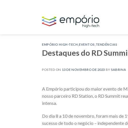
Skip
to
content
EMPÓRIO HIGH-TECH
,
EVENTOS
,
TENDÊNCIAS
Destaques do RD Summit
POSTED ON
13 DE NOVEMBRO DE 2023
BY
SABRINA
A Empório participou do maior evento de Ma
nosso parceiro RD Station, o RD Summit reun
intensa.
Do dia 8 a 10 de novembro, foram mais de 19
sucesso de todo o negócio – independente 