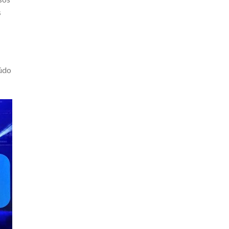
s
eúdo