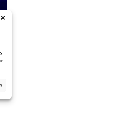
o
tos
 que
S