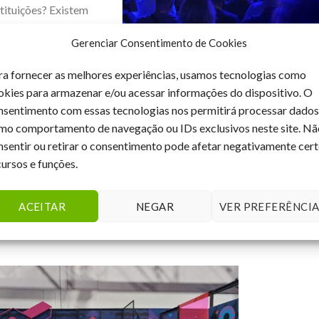
tituições? Existem
 criatividade e
Gerenciar Consentimento de Cookies
ra fornecer as melhores experiências, usamos tecnologias como
a
okies para armazenar e/ou acessar informações do dispositivo. O
omunicação em via de mão única não cabe mais. O WhtasApp, por
nsentimento com essas tecnologias nos permitirá processar dados
zador de negócios para pequenas e médias empresas. Conheça as
mo comportamento de navegação ou IDs exclusivos neste site. Nã
e automatize processos de comunicação.
nsentir ou retirar o consentimento pode afetar negativamente cer
cursos e funções.
dores
bjetivo para a parceria. Respeite a linguagem do criador, entenda
ACEITAR
NEGAR
VER PREFERÊNCIA
ratique a criatividade para resultados extraordinários. Por fim, não