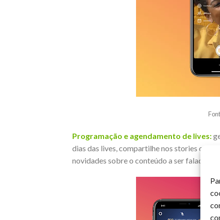
Fon
Programação e agendamento de lives:
g
dias das lives, compartilhe nos stories ou no
novidades sobre o conteúdo a ser falado;
Pa
co
co
co