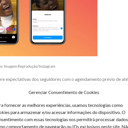
te: Imagem Reprodução/Instagram
ere expectativas dos seguidores com o agendamento prévio de até
 feed para ativar a notificação de lembrete ao usuários e alimente 
Gerenciar Consentimento de Cookies
ra fornecer as melhores experiências, usamos tecnologias como
okies para armazenar e/ou acessar informações do dispositivo. O
nsentimento com essas tecnologias nos permitirá processar dados
mo comportamento de navegação ou IDs exclusivos neste site. Nã