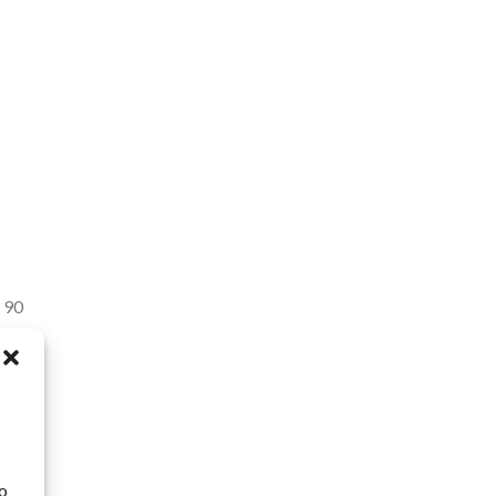
 90
com
o