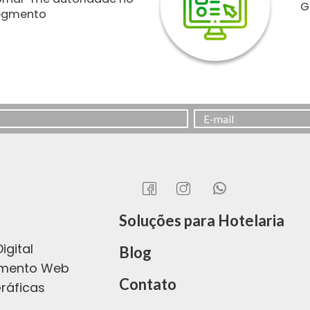
G
egmento
Soluções para Hotelaria
s
igital
Blog
imento Web
Contato
ráficas