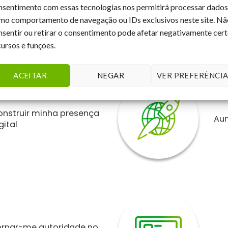
nsentimento com essas tecnologias nos permitirá processar dados
mo comportamento de navegação ou IDs exclusivos neste site. Nã
nsentir ou retirar o consentimento pode afetar negativamente cer
cursos e funções.
Como podemos ajudar a sua empresa
ACEITAR
NEGAR
VER PREFERÊNCIA
onstruir minha presença
Au
gital
ornar-me autoridade no