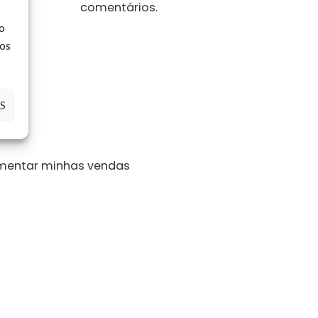
comentários.
o
tos
S
mentar minhas vendas