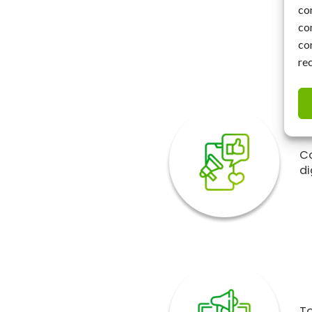
co
co
co
re
C
di
T