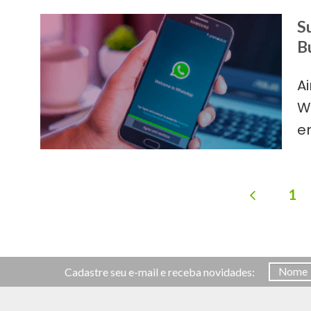
S
B
A
W
e
1
Cadastre seu e-mail e receba novidades: