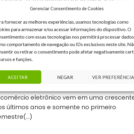
egócio!
Gerenciar Consentimento de Cookies
ra fornecer as melhores experiências, usamos tecnologias como
ualmente, no mundo virtual, existem infinita
okies para armazenar e/ou acessar informações do dispositivo. O
ssibilidades de dar visibilidade e
nsentimento com essas tecnologias nos permitirá processar dados
otoriedade para empresas, produtos(...)
mo comportamento de navegação ou IDs exclusivos neste site. Nã
nsentir ou retirar o consentimento pode afetar negativamente cer
cursos e funções.
s tendências e oportunidades do E-
ACEITAR
NEGAR
VER PREFERÊNCIA
ommerce para 2018!
 comércio eletrônico vem em uma crescent
os últimos anos e somente no primeiro
mestre(...)