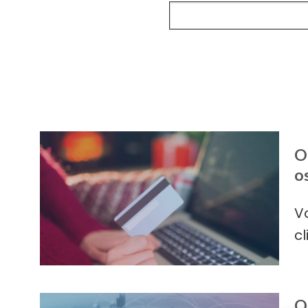
O
o
V
cl
O