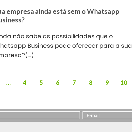
ua empresa ainda está sem o Whatsapp
usiness?
inda não sabe as possibilidades que o
hatsapp Business pode oferecer para a sua
mpresa?(...)
…
4
5
6
7
8
9
10